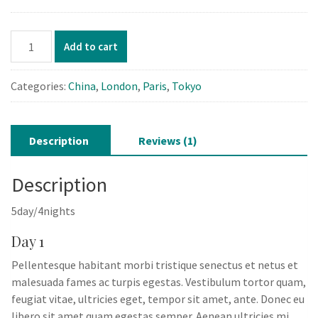
Alps
Add to cart
Mountains
quantity
Categories:
China
,
London
,
Paris
,
Tokyo
Description
Reviews (1)
Description
5day/4nights
Day 1
Pellentesque habitant morbi tristique senectus et netus et
malesuada fames ac turpis egestas. Vestibulum tortor quam,
feugiat vitae, ultricies eget, tempor sit amet, ante. Donec eu
libero sit amet quam egestas semper. Aenean ultricies mi