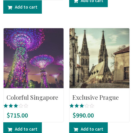
Add to cart
out
Add to cart
of 5
Colorful Singapore
Exclusive Prague
Rated
Rated
$
715.00
$
990.00
3.00
3.00
out of
out of
5
5
Add to cart
Add to cart