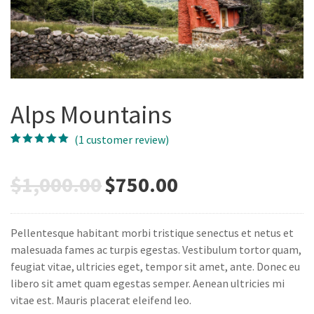
Alps Mountains
(
1
customer review)
Rated
1
5.00
out of 5
based on
$
1,000.00
$
750.00
customer
rating
Pellentesque habitant morbi tristique senectus et netus et
malesuada fames ac turpis egestas. Vestibulum tortor quam,
feugiat vitae, ultricies eget, tempor sit amet, ante. Donec eu
libero sit amet quam egestas semper. Aenean ultricies mi
vitae est. Mauris placerat eleifend leo.