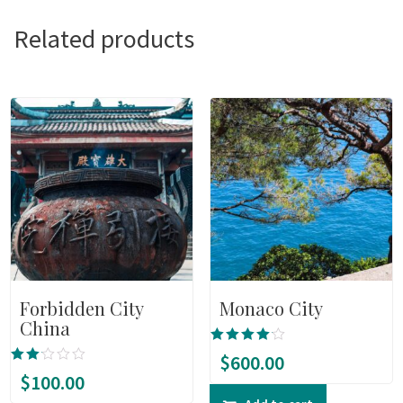
Related products
Forbidden City
Monaco City
China
Rated
$
600.00
4.00
Rate
$
100.00
out of 5
d
2.00