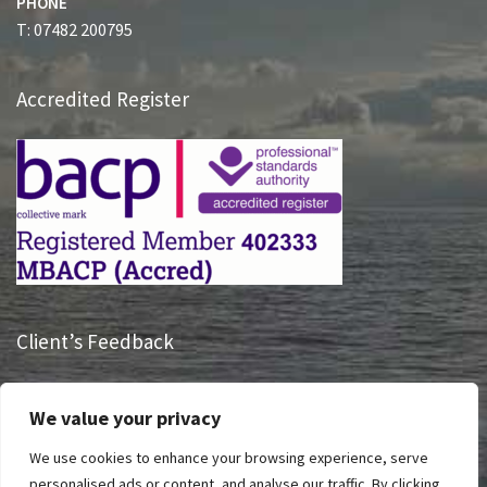
PHONE
T: 07482 200795
Accredited Register
Client’s Feedback
“Having someone listen to me and hearing what I had to say
We value your privacy
is truly life changing, Sue has had a massive impact on how I
take charge of my life and see my future.”
We use cookies to enhance your browsing experience, serve
personalised ads or content, and analyse our traffic. By clicking